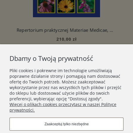
Repertorium praktycznej Materiae Medicae, Mohinder Singh Jus
210,00 zł
Do koszyka
Dbamy o Twoją prywatność
Pliki cookies i pokrewne im technologie umożliwiają
poprawne działanie strony i pomagają nam dostosować
SKLEP
ofertę do Twoich potrzeb. Możesz zaakceptować
wykorzystanie przez nas wszystkich tych plików i przejść
do sklepu lub dostosować użycie plików do swoich
preferencji, wybierając opcję "Dostosuj zgody".
Więcej o plikach cookies przeczytasz w naszej Polityce
prywatności.
Zaakceptuj tylko niezbędne