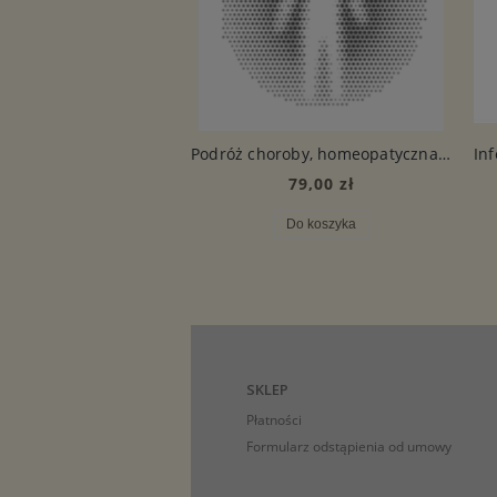
Podróż choroby, homeopatyczna koncepcja uzdrawiania i tłumienia
79,00 zł
Do koszyka
SKLEP
Płatności
Formularz odstąpienia od umowy