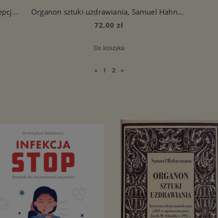
Podróż choroby, homeopatyczna koncepcja uzdrawiania i tłumienia - Audiobook PL
Organon sztuki uzdrawiania, Samuel Hahnemann
72,00 zł
Do koszyka
«
1
2
»