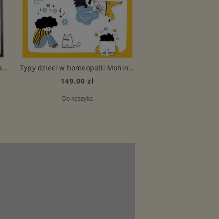
Organon sztuki uzdrawiania, Samuel Hahnemann
Typy dzieci w homeopatii Mohinder Singh Jus
149,00 zł
Do koszyka